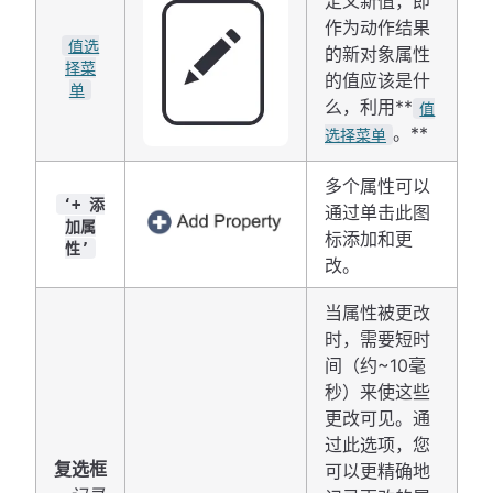
定义新值，即
作为动作结果
值选
的新对象属性
择菜
的值应该是什
单
么，利用**
值
。**
选择菜单
多个属性可以
‘+ 添
通过单击此图
加属
标添加和更
性’
改。
当属性被更改
时，需要短时
间（约~10毫
秒）来使这些
更改可见。通
过此选项，您
复选框
可以更精确地