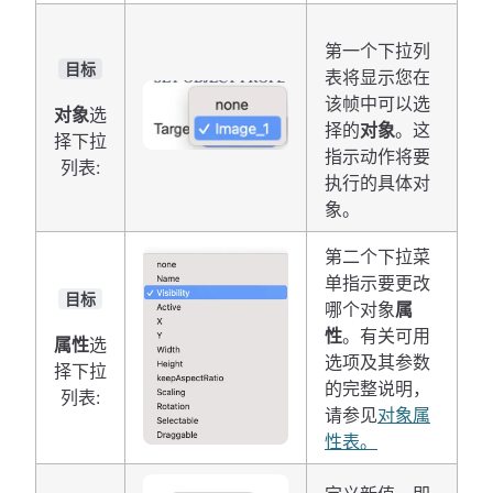
第一个下拉列
目标
表将显示您在
该帧中可以选
对象
选
择的
对象
。这
择下拉
指示动作将要
列表:
执行的具体对
象。
第二个下拉菜
单指示要更改
目标
哪个对象
属
性
。有关可用
属性
选
选项及其参数
择下拉
的完整说明，
列表:
请参见
对象属
性表。